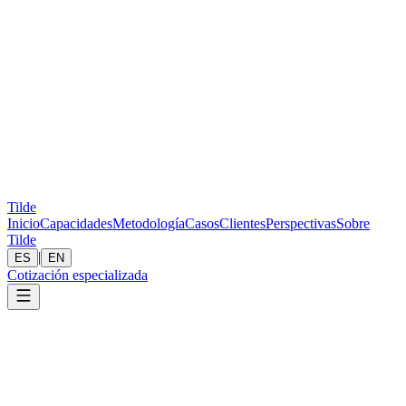
Tilde
Inicio
Capacidades
Metodología
Casos
Clientes
Perspectivas
Sobre
Tilde
|
ES
EN
Cotización especializada