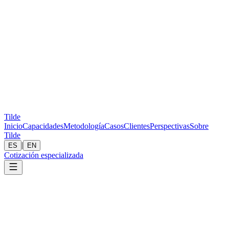
Tilde
Inicio
Capacidades
Metodología
Casos
Clientes
Perspectivas
Sobre
Tilde
|
ES
EN
Cotización especializada