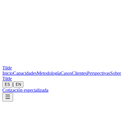
Tilde
Inicio
Capacidades
Metodología
Casos
Clientes
Perspectivas
Sobre
Tilde
|
ES
EN
Cotización especializada