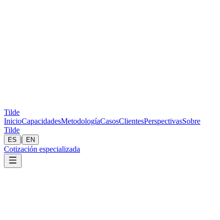
Tilde
Inicio
Capacidades
Metodología
Casos
Clientes
Perspectivas
Sobre
Tilde
|
ES
EN
Cotización especializada